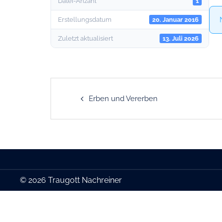
Datei-Anzahl
1
Erstellungsdatum
20. Januar 2016
Zuletzt aktualisiert
13. Juli 2026
Post
Erben und Vererben
navigation
© 2026 Traugott Nachreiner