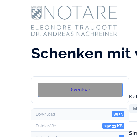
Skip
to
content
Schenken mit
Download
Ka
In
Download
8853
Dateigröße
292.33 KB
Si