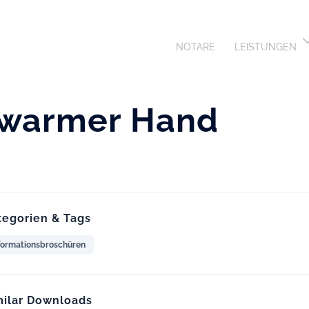
NOTARE
LEISTUNGEN
 warmer Hand
tegorien & Tags
formationsbroschüren
milar Downloads